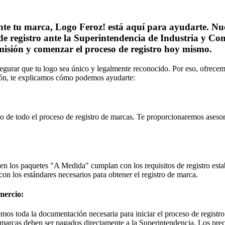
ente tu marca, Logo Feroz! está aquí para ayudarte. Nue
de registro ante la Superintendencia de Industria y C
misión y comenzar el proceso de registro hoy mismo.
gurar que tu logo sea único y legalmente reconocido. Por eso, ofrecem
ión, te explicamos cómo podemos ayudarte:
argo de todo el proceso de registro de marcas. Te proporcionaremos ase
n los paquetes "A Medida" cumplan con los requisitos de registro esta
on los estándares necesarios para obtener el registro de marca.
mercio:
emos toda la documentación necesaria para iniciar el proceso de regist
e marcas deben ser pagados directamente a la Superintendencia. Los prec